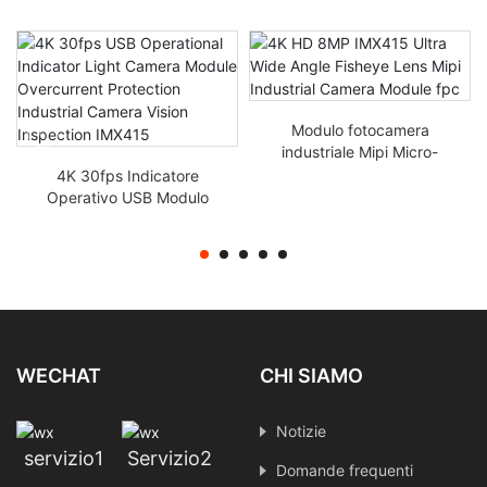
Modulo fotocamera
industriale Mipi Micro-
wide 4K HD 8MP IMX415
4K 30fps Indicatore
Ultra grandangolare
Operativo USB Modulo
Fotocamera Protezione
da sovrappassione
Ispezione Visuale della
Telecamera Industriale
IMX415
WECHAT
CHI SIAMO
Notizie
servizio1
Servizio2
Domande frequenti