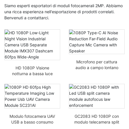
Siamo esperti esportatori di moduli fotocamerali 2MP. Abbiamo
una ricca esperienza nell'esportazione di prodotti correlati.
Benvenuti a contattarci.
Microfono per cattura
audio a campo lontano
HD 1080P Visione
con riduzione del
notturna a bassa luce
rumore 1080P Type-C
Telecamera industriale
Modulo separato USB
IMX307 Dashcam 60fps
Grandangolare
Modulo fotocamera UAV
GC2083 HD 1080P con
USB a basso consumo
modulo telecamera split
1080P HD 60fps per
USB a LED autofocus