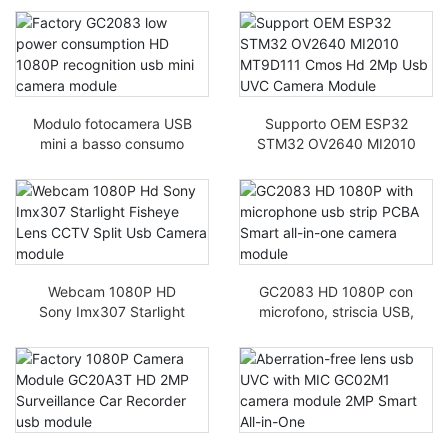
immagini ad alta
forze dell'ordine
temperatura e basso
consumo SC231AI
Modulo fotocamera USB
Supporto OEM ESP32
mini a basso consumo
STM32 OV2640 MI2010
di produzione GC2083
MT9D111 Modulo
HD 1080P
fotocamera Cmos HD
2Mp USB UVC
Webcam 1080P HD
GC2083 HD 1080P con
Sony Imx307 Starlight
microfono, striscia USB,
Fisheye Lens CCTV
PCBA, modulo
Split USB Camera
telecamera smart-in-
Module
one