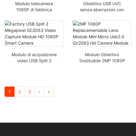
Modulo telecamera
Obiettivo USB UVC
1080P di fabbrica
senza aberrazioni con
GC20A3T modulo USB
modulo fotocamera MIC
HD 2MP Registratore di
GC02M1 Smart All-in-
sorveglianza per auto
One 2MP
Modulo di acquisizione
Modulo Obiettivo
video USB Split 2
Sostituibile 2MP 1080P
Megapixel GC2053 di
Mini Micro USB2.0
fabbrica Smart Camera
Gc2083 Modulo
Fotocamera HD
1
2
3
›
»