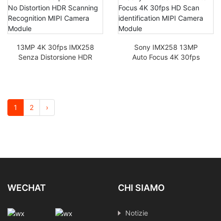
HD MIPI CMOS
13MP 4K 30fps IMX258
Sony IMX258 13MP
Senza Distorsione HDR
Auto Focus 4K 30fps
Riconoscimento della
HD Scan Identification
Scansione Modulo della
Module della
Fotocamera MIPI
fotocamera MIPI
1
2
›
WECHAT
CHI SIAMO
Notizie