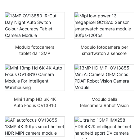
Modulo fotocamera
Modulo fotocamera per
tablet da 13MP
smartwatch a sensore
OV13850 IR-Cut giorno
Mipi a basso consumo
Notte Auto Switch
GC13A0 30fps-120fps
Accuratezza del colore
Mini 13mp HD 6K 4K
Modulo della
Auto Focus OV13B10
telecamera Robot Vision
Modulo Fotocamera per
OEM CMOS PDAF
Storage Intelligente
Robot Vision da 13MP
HD MIPI OV13855 Mini