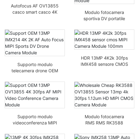
Autofocus AF OV13855
casco smart casco 4K
Modulo fotocamera
30fps da 13MP modulo
sportiva DV portatile
fotocamera HDR MIPI
Ultra HD 13MP IMX258
HDR HDR 4K2K
HDR 13MP 4K2k 30fps
IMX458 sensore CMOS
Supporto modulo
MIPI Modulo
telecamera drone OEM
fotocamera 100mm
IMX214 4K 2K AF Auto
Focus MIPI Sports DV
Supporto modulo
Modulo fotocamera
videoconferenza MIPI
RMS RMS RK3588
MIPI OEM da 13MP
OV13855 Economico
OV13855 4K 30fps AF
13mp 4K 30fps 1.12um