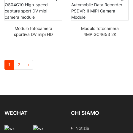
alta frequenza di
fotogrammi 2K
Modulo fotocamera
Modulo fotocamera
sportiva DV mipi HD
4MP GC4653 2K
4MP 2K 2080P 240fps
Registratore di dati per
OS04C10 Sport Mipi ad
automobili a bassa
alta velocità
illuminazione PSDVR-II
MIPI
1
2
›
WECHAT
CHI SIAMO
Notizie