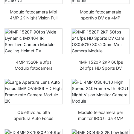
Modulo fotocamera Mipi
Modulo fotocamerale
4MP 2K Night Vision Full
sportivo DV da 4MP
Image a colori per
OV4689 a grande
immagini Mipi SC401AI
apertura ottica, ciclismo
4MP 1520P 90fps
4MP 1520P 2KP 60fps
Modulo fotocamera
240fps HD Sports DV
sensibile IR Dinamico
Cam OS04C10 Mini
IMX464 Casco da
Camera 30x20mm
ciclismo DV
Obiettivo ad alta
Modulo telecamera per
apertura Auto Focus
monitor IRCUT da 4MP
4MP OV4689 HD
OS04C10 alta velocità
Modulo fotocamera ad
240Frame