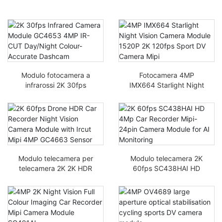
Modulo fotocamera a
Fotocamera 4MP
infrarossi 2K 30fps
IMX664 Starlight Night
GC4653 4MP IR-cut
Vision Module 1520P 2K
giorno/notte dashcam
120fps Fotocamera
con precisione colore
Sport DV Mipi
Modulo telecamera per
Modulo telecamera 2K
telecamera 2K 2K HDR
60fps SC438HAI HD
HDR Drone con sensore
4Mp Mipi-24pin per il
Ircut Mipi 4MP GC4663
monitoraggio AI